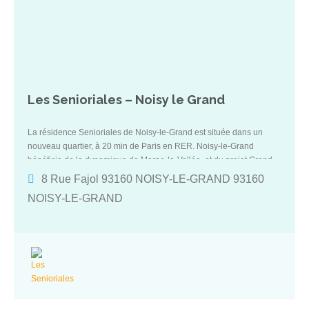
Les Senioriales – Noisy le Grand
La résidence Senioriales de Noisy-le-Grand est située dans un
nouveau quartier, à 20 min de Paris en RER. Noisy-le-Grand
bénéficie de la dynamique de Marne-la-Vallée, et du projet Grand
Paris Express qui reliera la ville directement en métro à Paris.
8 Rue Fajol 93160 NOISY-LE-GRAND 93160
NOISY-LE-GRAND