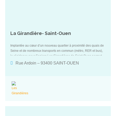
La Girandière- Saint-Ouen
Implantée au cœur d’un nouveau quartier à proximité des quais de
Seine et de nombreux transports en commun (métro, RER et bus),
la résidence pour Seniors Les Girandières de Saint-Ouen permet
de profiter d’une vie citadine en bordure de Paris. Cette résidence
Rue Ardoin – 93400 SAINT-OUEN
personnalise un nouveau mode de vie pour les seniors : un cadre
sécurisant (avec une équipe active 24h/24 et 7j/7) conjuguant
confort, convivialité et services à la personne.