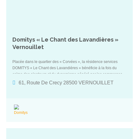
Domitys « Le Chant des Lavandières »
Vernouillet
Placée dans le quartier des « Corvées », la résidence services
DOMITYS « Le Chant des Lavandières » bénéficie à la fois du
calme des alentours et du dynamisme généré par les commerces
alentours. Avec 126 appartements modernes, équipés et adaptés,
61, Route De Crecy 28500 VERNOUILLET
cette résidence vous apportera tout le confort dont vous avez
besoin. Retrouvez des espaces détente avec un restaurant, un bar,
une bibliothèque ainsi que des espaces axés sur le bien-être : salle
de gym, bassin d’aquagym…