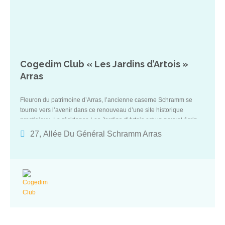
Cogedim Club « Les Jardins d’Artois »
Arras
Fleuron du patrimoine d’Arras, l’ancienne caserne Schramm se
tourne vers l’avenir dans ce renouveau d’une site historique
prestigieux. La résidence Les Jardins d’Artois est un nouvel écrin
au cœur de la Ville. À cinq minutes de la rue principale du centre-
27, Allée Du Général Schramm Arras
ville, vous trouverez tous les commerces et services utiles à votre
quotidien. Bien plus qu’une résidence, au cœur de l’histoire et de la
vie d’Arras, cette adresse est un havre de tranquillité et un cadre de
vie d’exception.