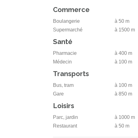
Commerce
Boulangerie
à 50 m
Supermarché
à 1500 m
Santé
Pharmacie
à 400 m
Médecin
à 100 m
Transports
Bus, tram
à 100 m
Gare
à 850 m
Loisirs
Parc, jardin
à 1000 m
Restaurant
à 50 m